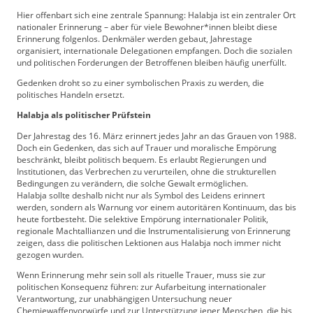
Hier offenbart sich eine zentrale Spannung: Halabja ist ein zentraler Ort
nationaler Erinnerung – aber für viele Bewohner*innen bleibt diese
Erinnerung folgenlos. Denkmäler werden gebaut, Jahrestage
organisiert, internationale Delegationen empfangen. Doch die sozialen
und politischen Forderungen der Betroffenen bleiben häufig unerfüllt.
Gedenken droht so zu einer symbolischen Praxis zu werden, die
politisches Handeln ersetzt.
Halabja als politischer Prüfstein
Der Jahrestag des 16. März erinnert jedes Jahr an das Grauen von 1988.
Doch ein Gedenken, das sich auf Trauer und moralische Empörung
beschränkt, bleibt politisch bequem. Es erlaubt Regierungen und
Institutionen, das Verbrechen zu verurteilen, ohne die strukturellen
Bedingungen zu verändern, die solche Gewalt ermöglichen.
Halabja sollte deshalb nicht nur als Symbol des Leidens erinnert
werden, sondern als Warnung vor einem autoritären Kontinuum, das bis
heute fortbesteht. Die selektive Empörung internationaler Politik,
regionale Machtallianzen und die Instrumentalisierung von Erinnerung
zeigen, dass die politischen Lektionen aus Halabja noch immer nicht
gezogen wurden.
Wenn Erinnerung mehr sein soll als rituelle Trauer, muss sie zur
politischen Konsequenz führen: zur Aufarbeitung internationaler
Verantwortung, zur unabhängigen Untersuchung neuer
Chemiewaffenvorwürfe und zur Unterstützung jener Menschen, die bis