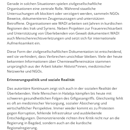
Gerade in solchen Situationen spielen zivilgesellschaftliche
Organisationen eine zentrale Rolle. Während staatliche
Untersuchungen oft blockiert oder verzögert werden, sammeln NGOs
Beweise, dokumentieren Zeugenaussagen und unterstützen
Betroffene. Organisationen wie WADI arbeiten seit Jahren in kurdischen
Regionen des Irak und Syriens. Neben Projekten zur Frauenrechtsarbeit
und Unterstützung von Überlebenden von Gewalt dokumentiert WADI
auch Menschenrechtsverletzungen und setzt sich für internationale
Aufmerksamkeit ein.
Diese Form der zivilgesellschaftlichen Dokumentation ist entscheidend,
weil sie verhindert, dass Verbrechen unsichtbar bleiben. Viele der heute
bekannten Informationen über Chemiewaffeneinsätze stammen
ursprünglich aus der Arbeit lokaler Aktivist*innen, medizinischer
Netzwerke und NGOs.
Erinnerungspolitik und soziale Realität
Das autoritäre Kontinuum zeigt sich auch in der sozialen Realität der
Überlebenden. Viele Menschen in Halabja kämpfen bis heute mit
schweren gesundheitlichen Folgen des Giftgasangriffs. Gleichzeitig fehlt
es oft an medizinischer Versorgung, sozialer Absicherung und
wirtschaftlicher Perspektive. Immer wieder kommt es zu Protesten
gegen Korruption, fehlende Infrastruktur und ausbleibende
Entschädigungen. Demonstrierende richten ihre Kritik nicht nur an die
Regierung in Bagdad, sondern auch an die kurdische
Regionalregierung.