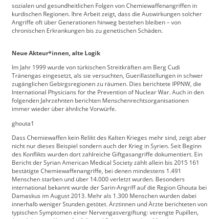
sozialen und gesundheitlichen Folgen von Chemiewaffenangriffen in
kurdischen Regionen. Ihre Arbeit zeigt, dass die Auswirkungen solcher
Angriffe oft über Generationen hinweg bestehen bleiben – von
chronischen Erkrankungen bis zu genetischen Schäden.
Neue Akteur*innen, alte Logik
Im Jahr 1999 wurde von türkischen Streitkräften am Berg Cudi
Tränengas eingesetzt, als sie versuchten, Guerillastellungen in schwer
zugänglichen Gebirgsregionen zu räumen. Dies berichtete IPPNW, die
International Physicians for the Prevention of Nuclear War. Auch in den
folgenden Jahrzehnten berichten Menschenrechtsorganisationen
immer wieder über ähnliche Vorwürfe.
ghouta1
Dass Chemiewaffen kein Relikt des Kalten Krieges mehr sind, zeigt aber
nicht nur dieses Beispiel sondern auch der Krieg in Syrien. Seit Beginn
des Konflikts wurden dort zahlreiche Giftgasangriffe dokumentiert. Ein
Bericht der Syrian American Medical Society zählt allein bis 2015 161
bestätigte Chemiewaffenangriffe, bei denen mindestens 1.491
Menschen starben und über 14.000 verletzt wurden. Besonders
international bekannt wurde der Sarin-Angriff auf die Region Ghouta bei
Damaskus im August 2013. Mehr als 1.300 Menschen wurden dabei
innerhalb weniger Stunden getötet. Ärztinnen und Ärzte berichteten von
typischen Symptomen einer Nervengasvergiftung: verengte Pupillen,