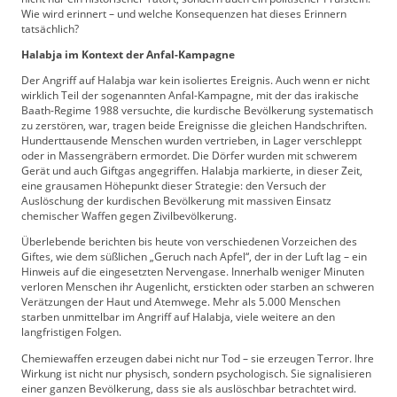
Wie wird erinnert – und welche Konsequenzen hat dieses Erinnern
tatsächlich?
Halabja im Kontext der Anfal-Kampagne
Der Angriff auf Halabja war kein isoliertes Ereignis. Auch wenn er nicht
wirklich Teil der sogenannten Anfal-Kampagne, mit der das irakische
Baath-Regime 1988 versuchte, die kurdische Bevölkerung systematisch
zu zerstören, war, tragen beide Ereignisse die gleichen Handschriften.
Hunderttausende Menschen wurden vertrieben, in Lager verschleppt
oder in Massengräbern ermordet. Die Dörfer wurden mit schwerem
Gerät und auch Giftgas angegriffen. Halabja markierte, in dieser Zeit,
eine grausamen Höhepunkt dieser Strategie: den Versuch der
Auslöschung der kurdischen Bevölkerung mit massiven Einsatz
chemischer Waffen gegen Zivilbevölkerung.
Überlebende berichten bis heute von verschiedenen Vorzeichen des
Giftes, wie dem süßlichen „Geruch nach Apfel“, der in der Luft lag – ein
Hinweis auf die eingesetzten Nervengase. Innerhalb weniger Minuten
verloren Menschen ihr Augenlicht, erstickten oder starben an schweren
Verätzungen der Haut und Atemwege. Mehr als 5.000 Menschen
starben unmittelbar im Angriff auf Halabja, viele weitere an den
langfristigen Folgen.
Chemiewaffen erzeugen dabei nicht nur Tod – sie erzeugen Terror. Ihre
Wirkung ist nicht nur physisch, sondern psychologisch. Sie signalisieren
einer ganzen Bevölkerung, dass sie als auslöschbar betrachtet wird.