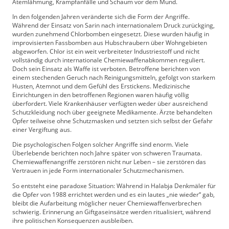
Atemlähmung, Krampfanfälle und Schaum vor dem Mund.
In den folgenden Jahren veränderte sich die Form der Angriffe.
Während der Einsatz von Sarin nach internationalem Druck zurückging,
wurden zunehmend Chlorbomben eingesetzt. Diese wurden häufig in
improvisierten Fassbomben aus Hubschraubern über Wohngebieten
abgeworfen. Chlor ist ein weit verbreiteter Industriestoff und nicht
vollständig durch internationale Chemiewaffenabkommen reguliert.
Doch sein Einsatz als Waffe ist verboten. Betroffene berichten von
einem stechenden Geruch nach Reinigungsmitteln, gefolgt von starkem
Husten, Atemnot und dem Gefühl des Erstickens. Medizinische
Einrichtungen in den betroffenen Regionen waren häufig völlig
überfordert. Viele Krankenhäuser verfügten weder über ausreichend
Schutzkleidung noch über geeignete Medikamente. Ärzte behandelten
Opfer teilweise ohne Schutzmasken und setzten sich selbst der Gefahr
einer Vergiftung aus.
Die psychologischen Folgen solcher Angriffe sind enorm. Viele
Überlebende berichten noch Jahre später von schweren Traumata.
Chemiewaffenangriffe zerstören nicht nur Leben – sie zerstören das
Vertrauen in jede Form internationaler Schutzmechanismen.
So entsteht eine paradoxe Situation: Während in Halabja Denkmäler für
die Opfer von 1988 errichtet werden und es ein lautes „nie wieder“ gab,
bleibt die Aufarbeitung möglicher neuer Chemiewaffenverbrechen
schwierig. Erinnerung an Giftgaseinsätze werden ritualisiert, während
ihre politischen Konsequenzen ausbleiben.