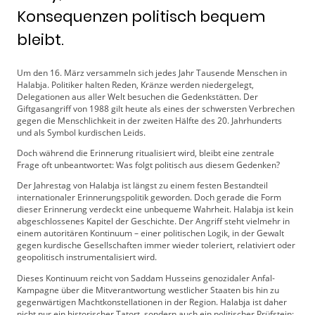
Konsequenzen politisch bequem
bleibt.
Um den 16. März versammeln sich jedes Jahr Tausende Menschen in
Halabja. Politiker halten Reden, Kränze werden niedergelegt,
Delegationen aus aller Welt besuchen die Gedenkstätten. Der
Giftgasangriff von 1988 gilt heute als eines der schwersten Verbrechen
gegen die Menschlichkeit in der zweiten Hälfte des 20. Jahrhunderts
und als Symbol kurdischen Leids.
Doch während die Erinnerung ritualisiert wird, bleibt eine zentrale
Frage oft unbeantwortet: Was folgt politisch aus diesem Gedenken?
Der Jahrestag von Halabja ist längst zu einem festen Bestandteil
internationaler Erinnerungspolitik geworden. Doch gerade die Form
dieser Erinnerung verdeckt eine unbequeme Wahrheit. Halabja ist kein
abgeschlossenes Kapitel der Geschichte. Der Angriff steht vielmehr in
einem autoritären Kontinuum – einer politischen Logik, in der Gewalt
gegen kurdische Gesellschaften immer wieder toleriert, relativiert oder
geopolitisch instrumentalisiert wird.
Dieses Kontinuum reicht von Saddam Husseins genozidaler Anfal-
Kampagne über die Mitverantwortung westlicher Staaten bis hin zu
gegenwärtigen Machtkonstellationen in der Region. Halabja ist daher
nicht nur ein historischer Tatort, sondern auch ein politischer Prüfstein: