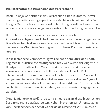
Die internationale Dimension des Verbrechens
Doch Halabja war nicht nur das Verbrechen eines Diktators. Es war
auch eingebettet in die geopolitischen Machtkonstellationen des Kalten
Krieges. Während des iranisch-irakischen Krieges galt Saddam Hussein
vielen westlichen Regierungen als strategischer Partner gegen den Iran.
Deutsche Firmen lieferten Technologie für chemische
Produktionsanlagen, westliche Unternehmen exportierten sogenannte
Dual-Use-Chemikalien. Ohne diese internationale Infrastruktur hätte
das irakische Chemiewaffenprogramm in dieser Form nicht existieren
können.
Diese historische Verantwortung wurde nach dem Sturz des Baath-
Regimes nur unzureichend aufgearbeitet. Zwar wurde der Angriff auf
Halabja später offiziell als Völkermord anerkannt, und einzelne
Verantwortliche wurden verurteilt. Doch die strukturelle Rolle
internationaler Unternehmen und politischer Unterstützer*innen blieb
weitgehend folgenlos. Halabja wird weltweit als moralisches Symbol
erinnert – während die politischen und wirtschaftlichen Strukturen, die
solche Verbrechen ermöglicht haben, kaum ernsthaft infrage gestellt
werden.
Organisationen wie WADI arbeiten bis heute daran, diese historischen
Zusammenhänge aufzuarbeiten. Neben Projekten zur Unterstützung
von Überlebenden des Anfal-Genozids dokumentiert WADI auch die