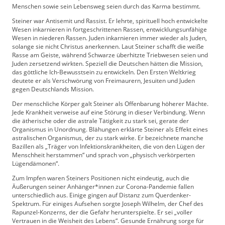
Menschen sowie sein Lebensweg seien durch das Karma bestimmt.
Steiner war Antisemit und Rassist. Er lehrte, spirituell hoch entwickelte
Wesen inkarnieren in fortgeschrittenen Rassen, entwicklungsunfähige
Wesen in niederen Rassen. Juden inkarnieren immer wieder als Juden,
solange sie nicht Christus anerkennen. Laut Steiner schafft die weiße
Rasse am Geiste, während Schwarze überhitzte Triebwesen seien und
Juden zersetzend wirkten. Speziell die Deutschen hätten die Mission,
das göttliche Ich-Bewusstsein zu entwickeln. Den Ersten Weltkrieg
deutete er als Verschwörung von Freimaurern, Jesuiten und Juden
gegen Deutschlands Mission.
Der menschliche Körper galt Steiner als Offenbarung höherer Mächte.
Jede Krankheit verweise auf eine Störung in dieser Verbindung. Wenn
die ätherische oder die astrale Tätigkeit zu stark sei, gerate der
Organismus in Unordnung. Blähungen erklärte Steiner als Effekt eines
astralischen Organismus, der zu stark wirke. Er bezeichnete manche
Bazillen als „Träger von Infektionskrankheiten, die von den Lügen der
Menschheit herstammen“ und sprach von „physisch verkörperten
Lügendämonen“.
Zum Impfen waren Steiners Positionen nicht eindeutig, auch die
Äußerungen seiner Anhänger*innen zur Corona-Pandemie fallen
unterschiedlich aus. Einige gingen auf Distanz zum Querdenker-
Spektrum. Für einiges Aufsehen sorgte Joseph Wilhelm, der Chef des
Rapunzel-Konzerns, der die Gefahr herunterspielte. Er sei „voller
Vertrauen in die Weisheit des Lebens“. Gesunde Ernährung sorge für