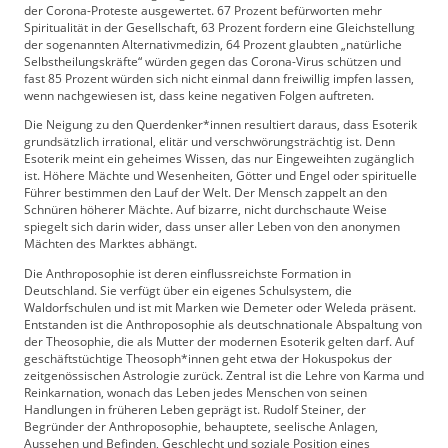
der Corona-Proteste ausgewertet. 67 Prozent befürworten mehr
Spiritualität in der Gesellschaft, 63 Prozent fordern eine Gleichstellung
der sogenannten Alternativmedizin, 64 Prozent glaubten „natürliche
Selbstheilungskräfte“ würden gegen das Corona-Virus schützen und
fast 85 Prozent würden sich nicht einmal dann freiwillig impfen lassen,
wenn nachgewiesen ist, dass keine negativen Folgen auftreten.
Die Neigung zu den Querdenker*innen resultiert daraus, dass Esoterik
grundsätzlich irrational, elitär und verschwörungsträchtig ist. Denn
Esoterik meint ein geheimes Wissen, das nur Eingeweihten zugänglich
ist. Höhere Mächte und Wesenheiten, Götter und Engel oder spirituelle
Führer bestimmen den Lauf der Welt. Der Mensch zappelt an den
Schnüren höherer Mächte. Auf bizarre, nicht durchschaute Weise
spiegelt sich darin wider, dass unser aller Leben von den anonymen
Mächten des Marktes abhängt.
Die Anthroposophie ist deren einflussreichste Formation in
Deutschland. Sie verfügt über ein eigenes Schulsystem, die
Waldorfschulen und ist mit Marken wie Demeter oder Weleda präsent.
Entstanden ist die Anthroposophie als deutschnationale Abspaltung von
der Theosophie, die als Mutter der modernen Esoterik gelten darf. Auf
geschäftstüchtige Theosoph*innen geht etwa der Hokuspokus der
zeitgenössischen Astrologie zurück. Zentral ist die Lehre von Karma und
Reinkarnation, wonach das Leben jedes Menschen von seinen
Handlungen in früheren Leben geprägt ist. Rudolf Steiner, der
Begründer der Anthroposophie, behauptete, seelische Anlagen,
Aussehen und Befinden, Geschlecht und soziale Position eines