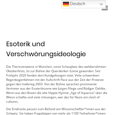
Deutsch
Esoterik und
Verschwörungsideologie
Die Theresienwiese in München, sonst Schauplatz des weltberühmten
Oktoberfests, ist zur Bühne der Querdenker-Szene geworden. Seit
Frühjahr 2020 fanden dort Kundgebungen statt. Viele schwenkten
Regenbogenfahnen mit der Aufschrift Pace aus der Zeit der Proteste
gegen den Irakkrieg 2003. Von der Bühne sprachen prominente
Vertreter aus der Esoterikszene wie Jürgen Fliege und Rüdiger Dahlke.
Wenn aus den Boxen die alte Hippie-Hymne „Age of Aquarius“ über die
Wiesn schallte und viele mitsangen, war das für Nazis ein clash of
cultures.
Die Eindrücke passen zum Befund von Wissenschaftler*innen aus der
Schweiz. Sie haben Fragebögen von mehr als 1100 Teilnehmer*innen